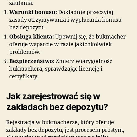
zaufania.
Warunki bonusu:
Dokładnie przeczytaj
zasady otrzymywania i wypłacania bonusu
bez depozytu.
Obsługa klienta:
Upewnij się, że bukmacher
oferuje wsparcie w razie jakichkolwiek
problemów.
Bezpieczeństwo:
Zmierz wiarygodność
bukmachera, sprawdzając licencję i
certyfikaty.
Jak zarejestrować się w
zakładach bez depozytu?
Rejestracja w bukmacherze, który oferuje
zakłady bez depozytu, jest procesem prostym,