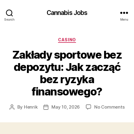
Cannabis Jobs
Search
Menu
Categories
CASINO
Zakłady sportowe bez
depozytu: Jak zacząć
bez ryzyka
finansowego?
on
By
Henrik
May 10, 2026
No Comments
Post
Post
Zak
author
date
spo
bez
depo