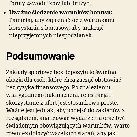
formy zawodników lub drużyn.
Uważne śledzenie warunków bonusu:
Pamiętaj, aby zapoznać się z warunkami
korzystania z bonusów, aby uniknąć
nieprzyjemnych niespodzianek.
Podsumowanie
Zakłady sportowe bez depozytu to świetna
okazja dla osób, które chcą zacząć obstawiać
bez ryzyka finansowego. Po znalezieniu
wiarygodnego bukmachera, rejestracja i
skorzystanie z ofert jest stosunkowo proste.
Ważne jest jednak, aby podejść do zakładów z
rozsądkiem, analizować wydarzenia oraz być
świadomym obowiązujących warunków. Warto
również dołożyć wszelkich starań, aby jak