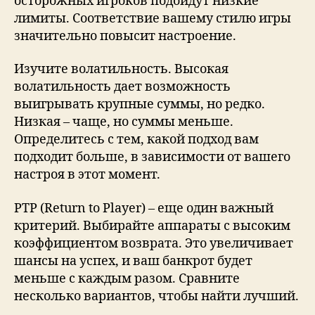
осторожных игроков подойдут низкие
лимиты. Соответствие вашему стилю игры
значительно повысит настроение.
Изучите волатильность. Высокая
волатильность дает возможность
выигрывать крупные суммы, но редко.
Низкая – чаще, но суммы меньше.
Определитесь с тем, какой подход вам
подходит больше, в зависимости от вашего
настроя в этот момент.
РTP (Return to Player) – еще один важный
критерий. Выбирайте аппараты с высоким
коэффициентом возврата. Это увеличивает
шансы на успех, и ваш банкрот будет
меньше с каждым разом. Сравните
несколько вариантов, чтобы найти лучший.