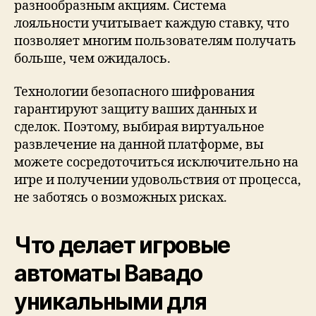
разнообразным акциям. Система
лояльности учитывает каждую ставку, что
позволяет многим пользователям получать
больше, чем ожидалось.
Технологии безопасного шифрования
гарантируют защиту ваших данных и
сделок. Поэтому, выбирая виртуальное
развлечение на данной платформе, вы
можете сосредоточиться исключительно на
игре и получении удовольствия от процесса,
не заботясь о возможных рисках.
Что делает игровые
автоматы Вавадо
уникальными для