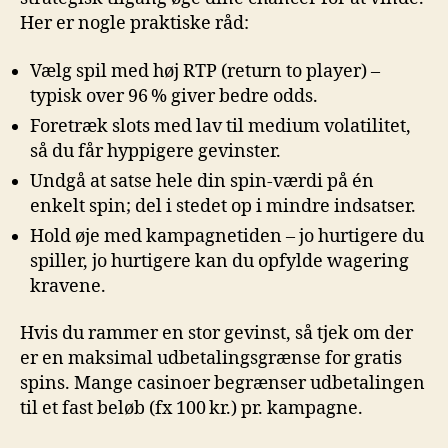
Her er nogle praktiske råd:
Vælg spil med høj RTP (return to player) –
typisk over 96 % giver bedre odds.
Foretræk slots med lav til medium volatilitet,
så du får hyppigere gevinster.
Undgå at satse hele din spin‑værdi på én
enkelt spin; del i stedet op i mindre indsatser.
Hold øje med kampagnetiden – jo hurtigere du
spiller, jo hurtigere kan du opfylde wagering
kravene.
Hvis du rammer en stor gevinst, så tjek om der
er en maksimal udbetalingsgrænse for gratis
spins. Mange casinoer begrænser udbetalingen
til et fast beløb (fx 100 kr.) pr. kampagne.