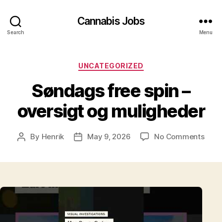
Cannabis Jobs
Search
Menu
Categories
UNCATEGORIZED
Søndags free spin –
oversigt og muligheder
on
By
Henrik
May 9, 2026
No Comments
Post
Post
Sønd
author
date
free
spin
–
over
og
muli