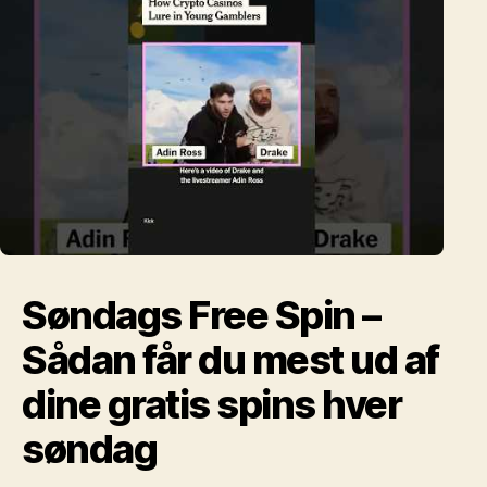
Søndags Free Spin –
Sådan får du mest ud af
dine gratis spins hver
søndag