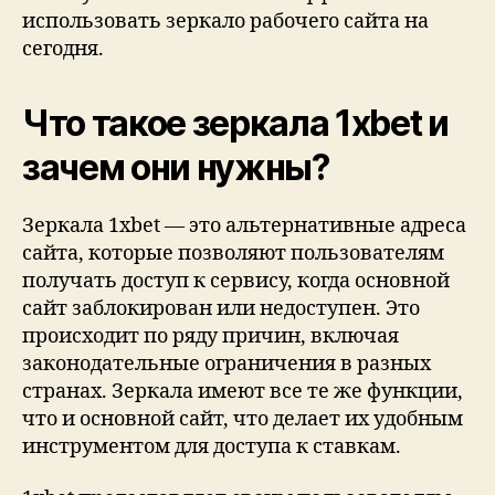
использовать зеркало рабочего сайта на
сегодня.
Что такое зеркала 1xbet и
зачем они нужны?
Зеркала 1xbet — это альтернативные адреса
сайта, которые позволяют пользователям
получать доступ к сервису, когда основной
сайт заблокирован или недоступен. Это
происходит по ряду причин, включая
законодательные ограничения в разных
странах. Зеркала имеют все те же функции,
что и основной сайт, что делает их удобным
инструментом для доступа к ставкам.