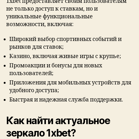
1xbet предоставляет своим пользователям
не только доступ к ставкам, но и
уникальные функциональные
возможности, включая:
Широкий выбор спортивных событий и
рынков для ставок;
Казино, включая живые игры с крупье;
Промоакции и бонусы для новых
пользователей;
Приложения для мобильных устройств для
удобного доступа;
Быстрая и надежная служба поддержки.
Как найти актуальное
зеркало 1xbet?