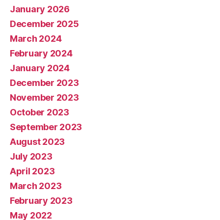
January 2026
December 2025
March 2024
February 2024
January 2024
December 2023
November 2023
October 2023
September 2023
August 2023
July 2023
April 2023
March 2023
February 2023
May 2022