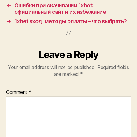
←
Ошибки при скачивании 1xbet:
официальный сайт и их избежание
→
1xbet вход: методы оплаты – что выбрать?
Leave a Reply
Your email address will not be published.
Required fields
are marked
*
Comment
*