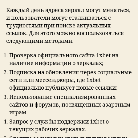
Каждый день адреса зеркал могут меняться,
и пользователи могут сталкиваться с
трудностями при поиске актуальных
ссылок. Для этого можно воспользоваться
следующими методами:
Проверка официального сайта 1xbet на
наличие информации о зеркалах;
Подписка на обновления через социальные
сети или мессенджеры, где 1xbet
официально публикует новые ссылки;
Использование специализированных
сайтов и форумов, посвященных азартным
играм.
Запрос у службы поддержки 1xbet о
текущих рабочих зеркалах.