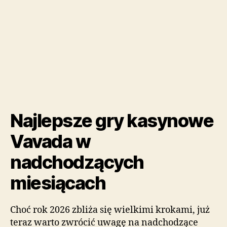
w
na
mi
Najlepsze gry kasynowe
Vavada w
nadchodzących
miesiącach
Choć rok 2026 zbliża się wielkimi krokami, już
teraz warto zwrócić uwagę na nadchodzące