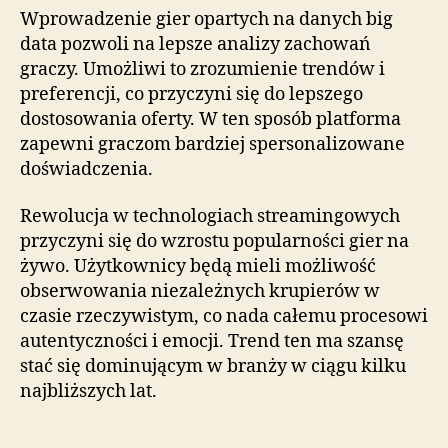
Wprowadzenie gier opartych na danych big
data pozwoli na lepsze analizy zachowań
graczy. Umożliwi to zrozumienie trendów i
preferencji, co przyczyni się do lepszego
dostosowania oferty. W ten sposób platforma
zapewni graczom bardziej spersonalizowane
doświadczenia.
Rewolucja w technologiach streamingowych
przyczyni się do wzrostu popularności gier na
żywo. Użytkownicy będą mieli możliwość
obserwowania niezależnych krupierów w
czasie rzeczywistym, co nada całemu procesowi
autentyczności i emocji. Trend ten ma szansę
stać się dominującym w branży w ciągu kilku
najbliższych lat.