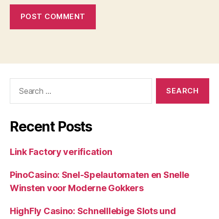
Search
for:
Recent Posts
Link Factory verification
PinoCasino: Snel‑Spelautomaten en Snelle
Winsten voor Moderne Gokkers
HighFly Casino: Schnelllebige Slots und