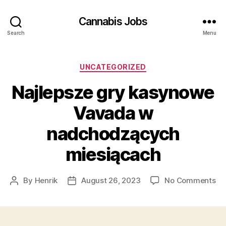
Cannabis Jobs
Search
Menu
Categories
UNCATEGORIZED
Najlepsze gry kasynowe
Vavada w
nadchodzących
miesiącach
on
By
Henrik
August 26, 2023
No Comments
Post
Post
Na
author
date
gr
ka
Va