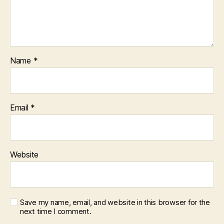
Name
*
Email
*
Website
Save my name, email, and website in this browser for the
next time I comment.