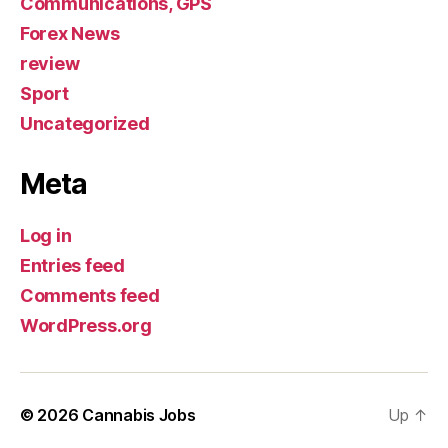
Communications, GPS
Forex News
review
Sport
Uncategorized
Meta
Log in
Entries feed
Comments feed
WordPress.org
© 2026
Cannabis Jobs
Up
↑