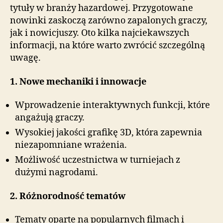
tytuły w branży hazardowej. Przygotowane
nowinki zaskoczą zarówno zapalonych graczy,
jak i nowicjuszy. Oto kilka najciekawszych
informacji, na które warto zwrócić szczególną
uwagę.
1. Nowe mechaniki i innowacje
Wprowadzenie interaktywnych funkcji, które
angażują graczy.
Wysokiej jakości grafikę 3D, która zapewnia
niezapomniane wrażenia.
Możliwość uczestnictwa w turniejach z
dużymi nagrodami.
2. Różnorodność tematów
Tematy oparte na popularnych filmach i