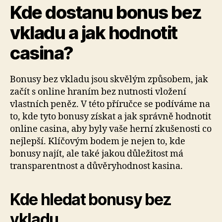
Kde dostanu bonus bez
jak
hodn
vkladu a jak hodnotit
casi
casina?
Bonusy bez vkladu jsou skvělým způsobem, jak
začít s online hraním bez nutnosti vložení
vlastních peněz. V této příručce se podíváme na
to, kde tyto bonusy získat a jak správně hodnotit
online casina, aby byly vaše herní zkušenosti co
nejlepší. Klíčovým bodem je nejen to, kde
bonusy najít, ale také jakou důležitost má
transparentnost a důvěryhodnost kasina.
Kde hledat bonusy bez
vkladu