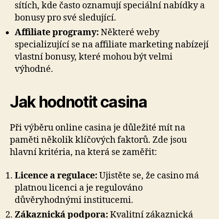
sítích, kde často oznamují speciální nabídky a
bonusy pro své sledující.
Affiliate programy:
Některé weby
specializující se na affiliate marketing nabízejí
vlastní bonusy, které mohou být velmi
výhodné.
Jak hodnotit casina
Při výběru online casina je důležité mít na
paměti několik klíčových faktorů. Zde jsou
hlavní kritéria, na která se zaměřit:
Licence a regulace:
Ujistěte se, že casino má
platnou licenci a je regulováno
důvěryhodnými institucemi.
Zákaznická podpora:
Kvalitní zákaznická