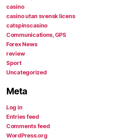
casino
casino utan svensk licens
catspinscasino
Communications, GPS
Forex News
review
Sport
Uncategorized
Meta
Log in
Entries feed
Comments feed
WordPress.org