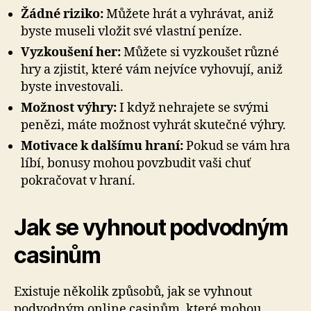
Žádné riziko:
Můžete hrát a vyhrávat, aniž
byste museli vložit své vlastní peníze.
Vyzkoušení her:
Můžete si vyzkoušet různé
hry a zjistit, které vám nejvíce vyhovují, aniž
byste investovali.
Možnost výhry:
I když nehrajete se svými
penězi, máte možnost vyhrát skutečné výhry.
Motivace k dalšímu hraní:
Pokud se vám hra
líbí, bonusy mohou povzbudit vaši chuť
pokračovat v hraní.
Jak se vyhnout podvodným
casinům
Existuje několik způsobů, jak se vyhnout
podvodným online casinům, které mohou